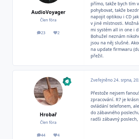
přímo, takže bych tím v
pohybovat, takže bezdrá
AudioVoyager
napojit optikou i CD j
Člen fóra
v jiné místnosti. Možná
mi systém all in one i 
23
2
příspěvky
Reputace
Bohužel neznám nikoho
jsou na něj slušné. Akor
na update firmwaru (dub
přežil.
Zveřejněno
24. srpna, 2
Přestože nejsem fanouše
zpracování. R7 je krás
ovládání telefonem, ale
do zábavného poslechu,
Hrobař
radši zábavný poslech, 
Člen fóra
44
4
příspěvky
Reputace