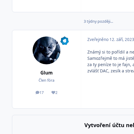
3 týdny později...
Zveřejněno
12. září, 202
Známý si to pořídil a n
Samozřejmě to má jisté
za ty peníze to je fajn
zvlášť DAC, zesík a str
Glum
Člen fóra
17
2
příspěvky
Reputace
Vytvoření účtu ne