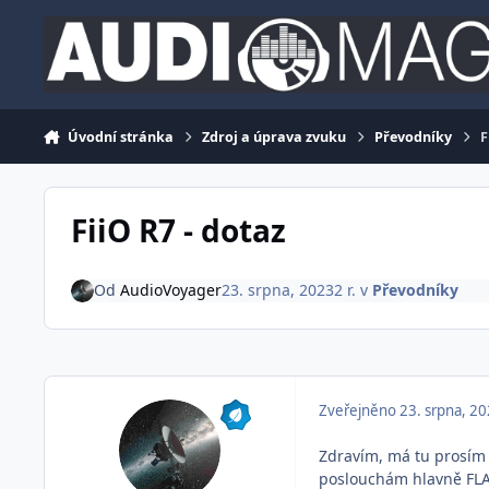
Jdi na obsah
Úvodní stránka
Zdroj a úprava zvuku
Převodníky
F
FiiO R7 - dotaz
Od
AudioVoyager
23. srpna, 2023
2 r.
v
Převodníky
Zveřejněno
23. srpna, 2
Zdravím, má tu prosím 
poslouchám hlavně FLA