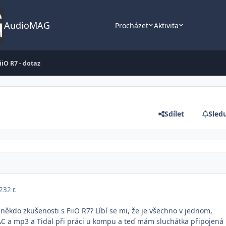
AudioMAG
Procházet
Aktivita
iiO R7 - dotaz
Sdílet
Sledu
023
2 r.
někdo zkušenosti s FiiO R7? Líbí se mi, že je všechno v jednom,
C a mp3 a Tidal při práci u kompu a teď mám sluchátka připojená