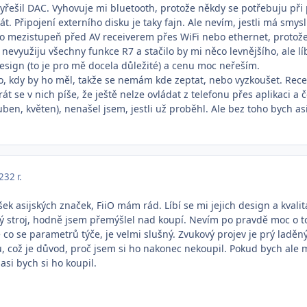
yřešil DAC. Vyhovuje mi bluetooth, protože někdy se potřebuju při p
t. Připojení externího disku je taky fajn. Ale nevím, jestli má smysl
ako mezistupeň před AV receiverem přes WiFi nebo ethernet, protože
 nevyužiju všechny funkce R7 a stačilo by mi něco levnějšího, ale lí
design (to je pro mě docela důležité) a cenu moc neřeším.
, kdy by ho měl, takže se nemám kde zeptat, nebo vyzkoušet. Rec
át se v nich píše, že ještě nelze ovládat z telefonu přes aplikaci a 
en, květen), nenašel jsem, jestli už proběhl. Ale bez toho bych as
023
2 r.
k asijských značek, FiiO mám rád. Líbí se mi jejich design a kvalit
ný stroj, hodně jsem přemýšlel nad koupí. Nevím po pravdě moc o 
 co se parametrů týče, je velmi slušný. Zvukový projev je prý laděn
 což je důvod, proč jsem si ho nakonec nekoupil. Pokud bych ale 
asi bych si ho koupil.