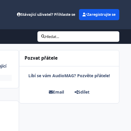
Stávající uživatel? Přihlaste se
Zaregistrujte se
Hledat...
Pozvat přátele
jící
Líbí se vám AudioMAG? Pozvěte přátele!
Email
Sdílet