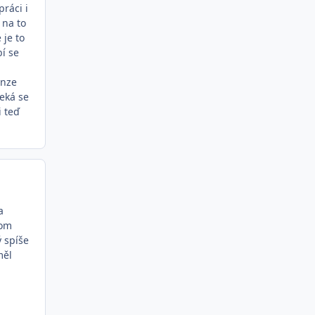
ráci i
 na to
 je to
bí se
enze
čeká se
i teď
a
tom
ý spíše
měl