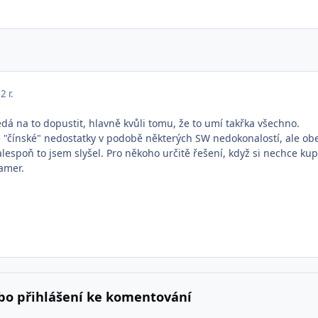
3
2 r.
edá na to dopustit, hlavně kvůli tomu, že to umí takřka všechno.
 "čínské" nedostatky v podobě některých SW nedokonalostí, ale ob
, alespoň to jsem slyšel. Pro někoho určitě řešení, když si nechce ku
eamer.
bo přihlášení ke komentování