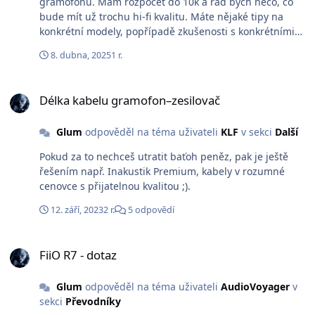
gramofonu. Mám rozpočet do 10k a rád bych něco, co
bude mít už trochu hi-fi kvalitu. Máte nějaké tipy na
konkrétní modely, popřípadě zkušenosti s konkrétními
značkami nebo parametry, na které si dát pozor? Díky
8. dubna, 2025
1 r.
moc!
Délka kabelu gramofon–zesilovač
Délka kabelu gramofon–zesilovač
Glum
odpověděl na téma uživateli
KLF
v sekci
Další
Pokud za to nechceš utratit baťoh peněz, pak je ještě
řešením např. Inakustik Premium, kabely v rozumné
cenovce s přijatelnou kvalitou ;).
12. září, 2023
2 r.
5 odpovědí
FiiO R7 - dotaz
FiiO R7 - dotaz
Glum
odpověděl na téma uživateli
AudioVoyager
v
sekci
Převodníky