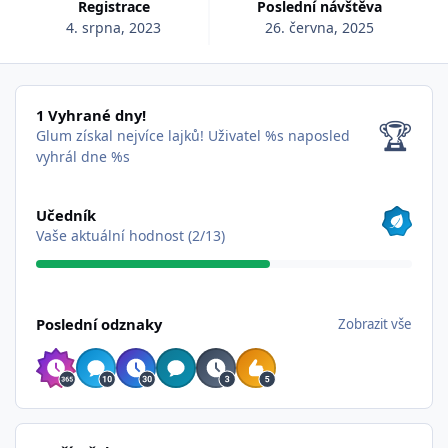
Registrace
Poslední návštěva
4. srpna, 2023
26. června, 2025
1 Vyhrané dny!
1 Vyhrané dny!
🏆
Glum získal nejvíce lajků!
Uživatel %s naposled
vyhrál dne %s
Zobrazit vše
Učedník
Vaše aktuální hodnost (2/13)
Zobrazit vše
Poslední odznaky
Zobrazit vše
Ukázat aktivity