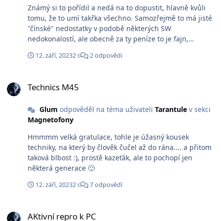
Známý si to pořídil a nedá na to dopustit, hlavně kvůli
tomu, že to umí takřka všechno. Samozřejmě to má jisté
"čínské" nedostatky v podobě některých SW
nedokonalostí, ale obecně za ty peníze to je fajn,
alespoň to jsem slyšel. Pro někoho určitě řešení, když si
12. září, 2023
2 r.
2 odpovědi
nechce kupovat zvlášť DAC, zesík a streamer.
Technics M45
Technics M45
Glum
odpověděl na téma uživateli
Tarantule
v sekci
Magnetofony
Hmmmm velká gratulace, tohle je úžasný kousek
techniky, na který by člověk čučel až do rána.... a přitom
taková blbost :), prostě kazeťák, ale to pochopí jen
některá generace 🙂
12. září, 2023
2 r.
7 odpovědí
AKtivní repro k PC
AKtivní repro k PC