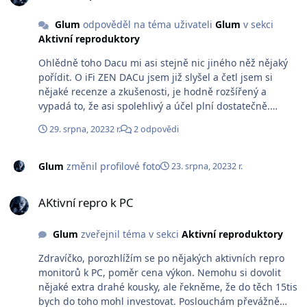
Glum
odpověděl na téma uživateli
Glum
v sekci
Aktivní reproduktory
Ohlědně toho Dacu mi asi stejně nic jiného něž nějaký
pořídit. O iFi ZEN DACu jsem již slyšel a četl jsem si
nějaké recenze a zkušenosti, je hodně rozšířený a
vypadá to, že asi spolehlivý a účel plní dostatečně.
Repro tedy zvážím a projdu si ještě tvoje tipy trochu do
29. srpna, 2023
2 r.
2 odpovědi
hloubky než se rozhodnu jak dál. Každopádně díky za
obsáhlou a fundovanou radu 🤩
Glum
změnil profilové foto
23. srpna, 2023
2 r.
AKtivní repro k PC
AKtivní repro k PC
Glum
zveřejnil téma v sekci
Aktivní reproduktory
Zdravíčko, porozhlížím se po nějakých aktivních repro
monitorů k PC, poměr cena výkon. Nemohu si dovolit
nějaké extra drahé kousky, ale řekněme, že do těch 15tis
bych do toho mohl investovat. Poslouchám převážně