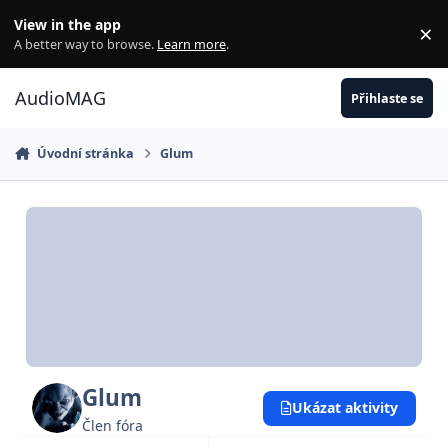
Jdi na obsah
View in the app
×
Di
A better way to browse.
Learn more
.
AudioMAG
Přihlaste se
Úvodní stránka
Glum
Glum
Ukázat aktivity
Člen fóra