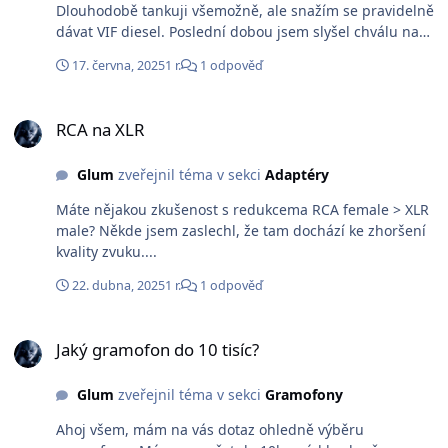
Dlouhodobě tankuji všemožně, ale snažím se pravidelně
dávat VIF diesel. Poslední dobou jsem slyšel chválu na
produkty DFC, máte zkušenosti? eshop.decarbo.czBG
17. června, 2025
1 r.
1 odpověď
2256 DFC 177 ml aditivum do nafty -
Decarbo.czMultifunkční aditivum nafty, které vytváří
RCA na XLR
silný mazací film pro ochranu vstřikovačů, čerpadla a
RCA na XLR
předchází jejich poškození. Eliminuje účinky biosložky?
gclid=Cj0KCQjw0bunBhD9ARIsAAZl0E2RkVpMHN4CI3abl
Glum
zveřejnil téma v sekci
Adaptéry
YS1Ui0DBhOD9n4y0nLBWqT4S3y36_kwLA4rcoaAuXxEAL
w_wcB
Máte nějakou zkušenost s redukcema RCA female > XLR
male? Někde jsem zaslechl, že tam dochází ke zhoršení
kvality zvuku....
22. dubna, 2025
1 r.
1 odpověď
Jaký gramofon do 10 tisíc?
Jaký gramofon do 10 tisíc?
Glum
zveřejnil téma v sekci
Gramofony
Ahoj všem, mám na vás dotaz ohledně výběru