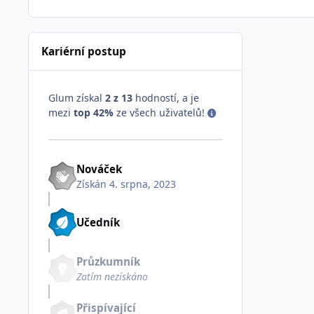
Kariérní postup
Glum získal
2 z 13
hodností, a je
mezi
top 42%
ze všech uživatelů!
Nováček
Získán
4. srpna, 2023
Učedník
Průzkumník
Zatím nezískáno
Přispívající