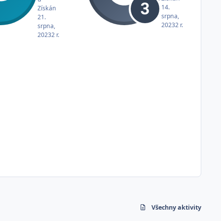
14.
Získán
srpna,
21.
2023
2 r.
srpna,
2023
2 r.
Všechny aktivity