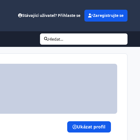
Stávající uživatel? Přihlaste se
Zaregistrujte se
Hledat...
Ukázat profil