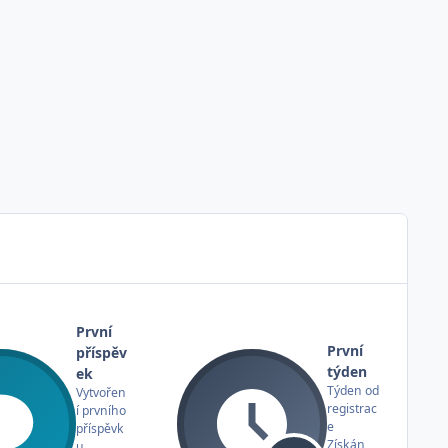
První
První
příspěv
týden
ek
Týden od
Vytvořen
registrac
í prvního
e
příspěvk
Získán
u