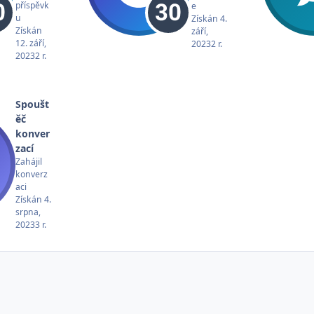
příspěvk
e
u
Získán
4.
Získán
září,
12. září,
2023
2 r.
2023
2 r.
Spoušt
ěč
konver
zací
Zahájil
konverz
aci
Získán
4.
srpna,
2023
3 r.