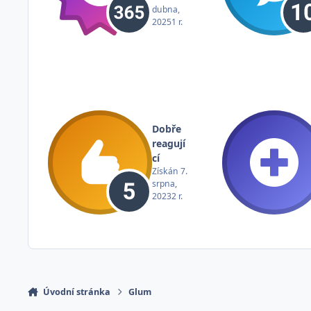
dubna,
2025
1 r.
Dobře
reagují
cí
Získán
7.
srpna,
2023
2 r.
Úvodní stránka
Glum