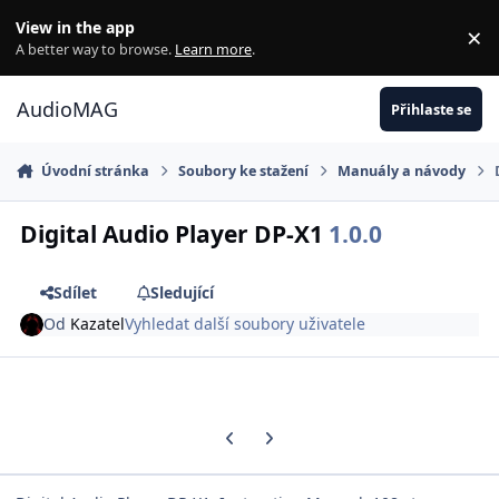
Jdi na obsah
View in the app
×
Di
A better way to browse.
Learn more
.
AudioMAG
Přihlaste se
Úvodní stránka
Soubory ke stažení
Manuály a návody
Digital Audio Player DP-X1
1.0.0
Sdílet
Sledující
Od
Kazatel
Vyhledat další soubory uživatele
Previous carousel slide
Next carousel slide