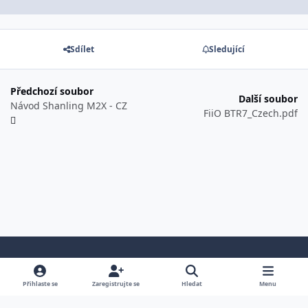
Sdílet
Sledující
Předchozí soubor
Další soubor
Návod Shanling M2X - CZ
FiiO BTR7_Czech.pdf
Světlá verze
Tmavá verze
Předvolba systému
Přihlaste se
Zaregistrujte se
Hledat
Menu
Jazyk
Cookies