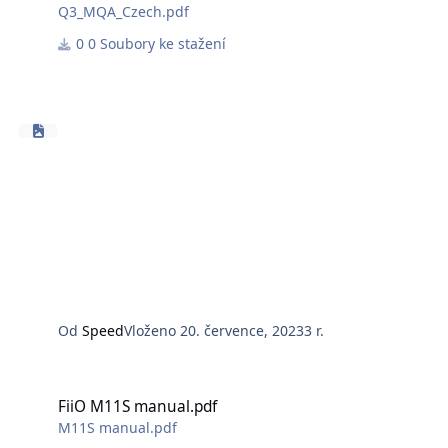
Q3_MQA_Czech.pdf
0 Soubory ke stažení
Od
Speed
Vloženo
20. července, 2023
3 r.
FiiO M11S manual.pdf
FiiO M11S manual.pdf
M11S manual.pdf