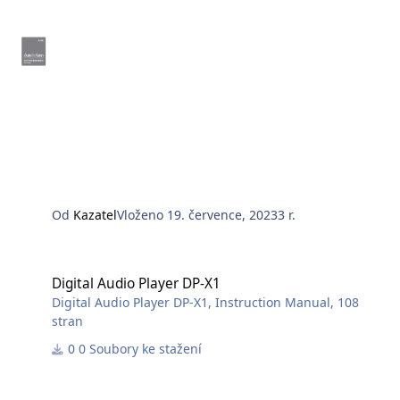
Od
Kazatel
Vloženo
19. července, 2023
3 r.
Digital Audio Player DP-X1
Digital Audio Player DP-X1
Digital Audio Player DP-X1, Instruction Manual, 108
stran
0 Soubory ke stažení