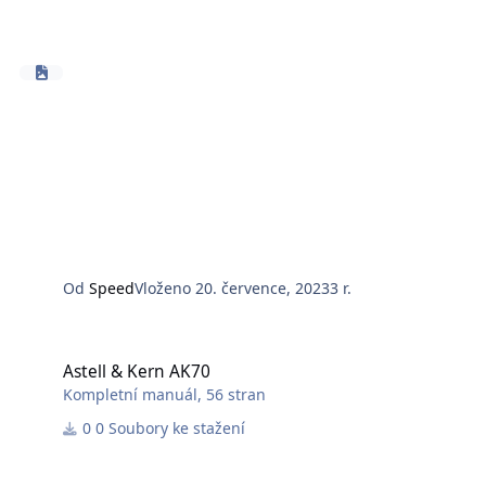
Od
Speed
Vloženo
20. července, 2023
3 r.
Astell & Kern AK70
Astell & Kern AK70
Kompletní manuál, 56 stran
0 Soubory ke stažení