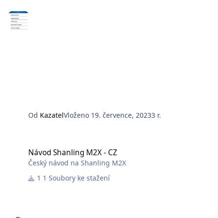
Od
Kazatel
Vloženo
19. července, 2023
3 r.
Návod Shanling M2X - CZ
Návod Shanling M2X - CZ
Český návod na Shanling M2X
1 Soubory ke stažení