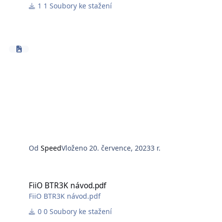
1 Soubory ke stažení
Od
Speed
Vloženo
20. července, 2023
3 r.
FiiO BTR3K návod.pdf
FiiO BTR3K návod.pdf
FiiO BTR3K návod.pdf
0 Soubory ke stažení