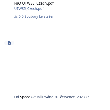
FiiO UTWS5_Czech.pdf
UTWS5_Czech.pdf
0 Soubory ke stažení
Od
Speed
Aktualizováno
20. července, 2023
3 r.
FiiO BTR7_Czech.pdf