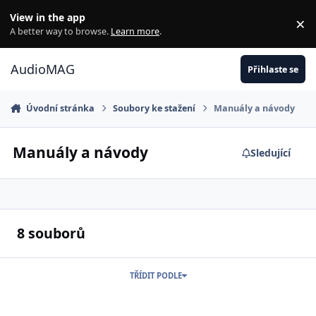
Jdi na obsah
View in the app
×
Di
A better way to browse.
Learn more
.
AudioMAG
Přihlaste se
Úvodní stránka
Soubory ke stažení
Manuály a návody
Manuály a návody
Sledující
8 souborů
TŘÍDIT PODLE
FiiO UTWS5_Czech.pdf