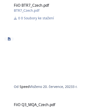
FiiO BTR7_Czech.pdf
BTR7_Czech.pdf
0 Soubory ke stažení
Od
Speed
Vloženo
20. července, 2023
3 r.
FiiO Q3_MQA_Czech.pdf
FiiO Q3_MQA_Czech.pdf