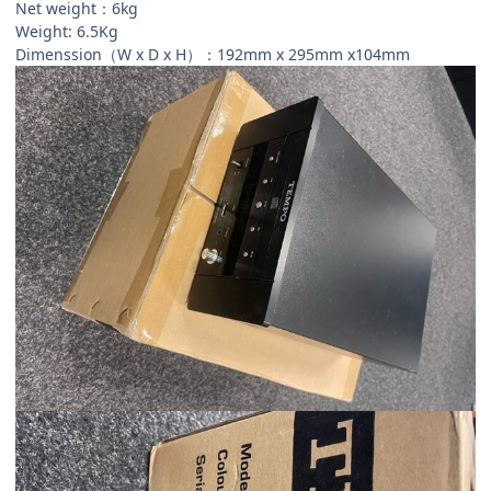
Net weight：6kg
Weight: 6.5Kg
Dimenssion（W x D x H）：192mm x 295mm x104mm