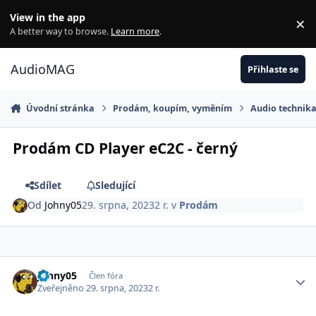
Jdi na obsah
View in the app
×
Di
A better way to browse.
Learn more
.
AudioMAG
Přihlaste se
Úvodní stránka
Prodám, koupím, vyměním
Audio technika
Prodám CD Player eC2C - černý
Sdílet
Sledující
Od
Johny05
29. srpna, 2023
2 r.
v
Prodám
Author stats
Johny05
Člen fóra
Zveřejněno
29. srpna, 2023
2 r.