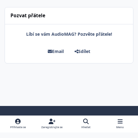
Pozvat přátele
Líbí se vám AudioMAG? Pozvěte přátele!
Email
Sdílet
Světlá verze
Tmavá verze
Předvolba systému
Přihlaste se
Zaregistrujte se
Hledat
Menu
Jazyk
Cookies