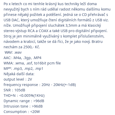
Po x letech co mi tenhle krásný kus techniky leží doma
nevyužitý bych s ním rád udělal radost někomu dalšímu komu
přinese nějaký požitek a potěšení. Jedná se o CD přehrávač s
USB DAC, který umožňuje čtení digitálních formátů z USB viz.
níže. Umožňujě připojení sluchátek 3,5mm a má klasický
stereo výstup RCA a COAX a také USB pro digitální připojení.
Stroj je jen minimálně využíváný s komplet příslušenstvím,
návodem a krabicí, takže se dá říci, že je jako nový. Bratru
nechám za 2500,- Kč.
WAV: .wav
AAC: .M4a, .3gp, .MP4
WMA: .wma, .asf, to16bit pcm file
MP*: .mp3, .mp2, .mp1
Nějaká další data:
output level：2V
frequency response：20Hz - 20kHz(+-1dB)
SNR：105dB
THD+N：<0.005%(1KHz)
Dynamic range：>96dB
Intrusion tone：>96dB
Consumption：<20W