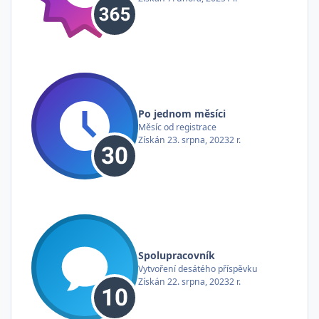
Po jednom měsíci
Měsíc od registrace
Získán
23. srpna, 2023
2 r.
Spolupracovník
Vytvoření desátého příspěvku
Získán
22. srpna, 2023
2 r.