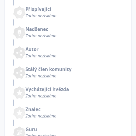
Přispívající
Zatím nezískáno
Nadšenec
Zatím nezískáno
Autor
Zatím nezískáno
Stálý člen komunity
Zatím nezískáno
Vycházející hvězda
Zatím nezískáno
Znalec
Zatím nezískáno
Guru
Zatím nezískáno