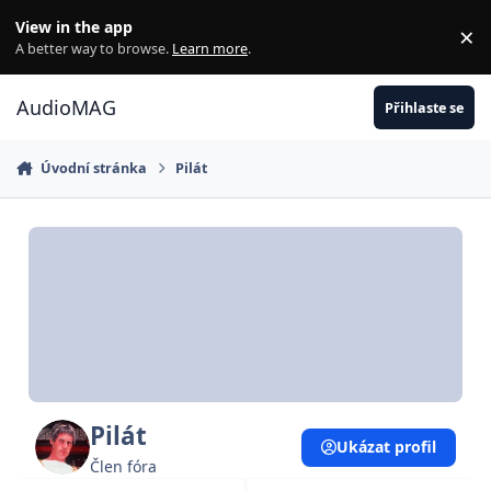
Jdi na obsah
View in the app
×
Di
A better way to browse.
Learn more
.
AudioMAG
Přihlaste se
Úvodní stránka
Pilát
Pilát
Ukázat profil
Člen fóra