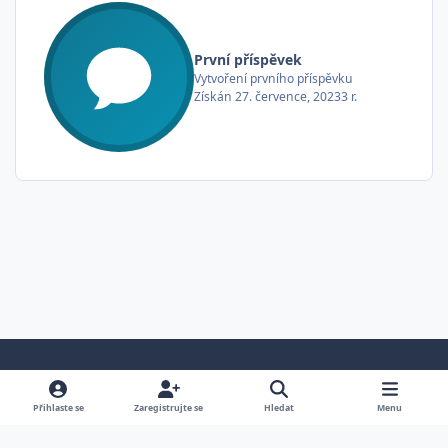
První příspěvek
Vytvoření prvního příspěvku
Získán
27. července, 2023
3 r.
Světlá verze
Tmavá verze
Předvolba systému
Přihlaste se
Zaregistrujte se
Hledat
Menu
Jazyk
Cookies