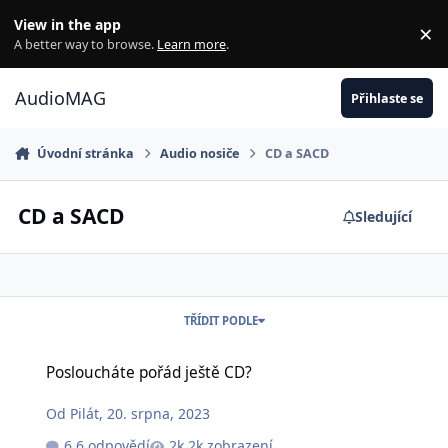
Jdi na obsah
View in the app
×
Di
A better way to browse.
Learn more
.
AudioMAG
Přihlaste se
Úvodní stránka
Audio nosiče
CD a SACD
CD a SACD
Sledující
TŘÍDIT PODLE
Posloucháte pořád ještě CD?
Posloucháte pořád ještě CD?
Od
Pilát
,
20. srpna, 2023
6 odpovědí
2k zobrazení