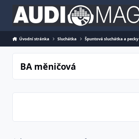
Jdi na obsah
Úvodní stránka
Sluchátka
Špuntová sluchátka a pecky
BA měničová