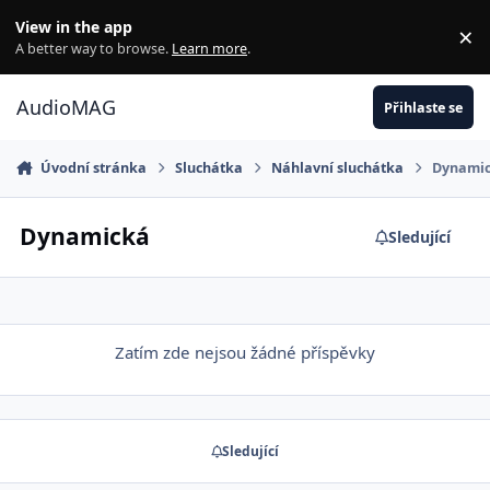
Jdi na obsah
View in the app
×
Di
A better way to browse.
Learn more
.
AudioMAG
Přihlaste se
Úvodní stránka
Sluchátka
Náhlavní sluchátka
Dynami
Dynamická
Sledující
Zatím zde nejsou žádné příspěvky
Sledující