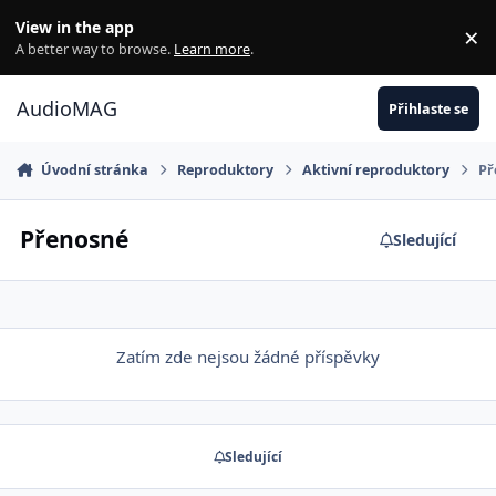
Jdi na obsah
View in the app
×
Di
A better way to browse.
Learn more
.
AudioMAG
Přihlaste se
Úvodní stránka
Reproduktory
Aktivní reproduktory
Př
Přenosné
Sledující
Zatím zde nejsou žádné příspěvky
Sledující