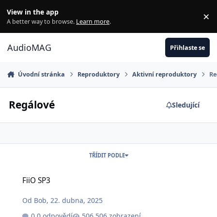
Jdi na obsah
View in the app
×
Di
A better way to browse.
Learn more
.
AudioMAG
Přihlaste se
Úvodní stránka
Reproduktory
Aktivní reproduktory
Re
Regálové
Sledující
TŘÍDIT PODLE
FiiO SP3
FiiO SP3
Od
Bob
,
22. dubna, 2025
0 odpovědí
506 zobrazení