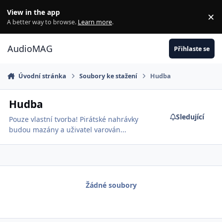
Jdi na obsah
View in the app
×
Di
A better way to browse.
Learn more
.
AudioMAG
Přihlaste se
Úvodní stránka
Soubory ke stažení
Hudba
Hudba
Sledující
Pouze vlastní tvorba! Pirátské nahrávky
budou mazány a uživatel varován...
Žádné soubory