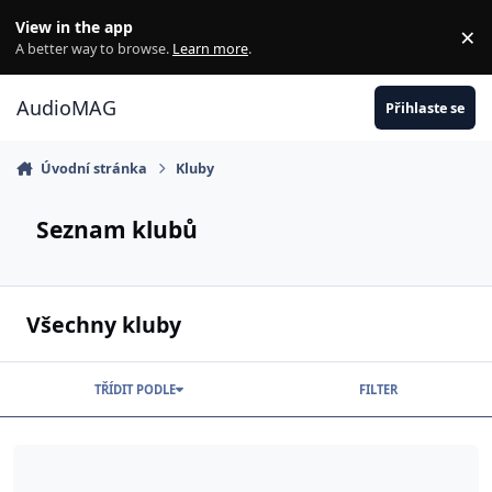
Jdi na obsah
View in the app
×
Di
A better way to browse.
Learn more
.
AudioMAG
Přihlaste se
Úvodní stránka
Kluby
Seznam klubů
Všechny kluby
TŘÍDIT PODLE
FILTER
Klub fanoušků skupiny Yello