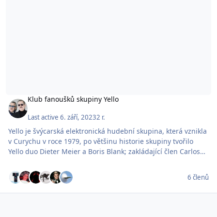
Klub fanoušků skupiny Yello
Last active
6. září, 2023
2 r.
Yello je švýcarská elektronická hudební skupina, která vznikla
v Curychu v roce 1979, po většinu historie skupiny tvořilo
Yello duo Dieter Meier a Boris Blank; zakládající člen Carlos
Perón odešel v roce 1983. Jejich zvuk se vyznačuje
neobvyklými hudebními samply a velkým důrazem na
6 členů
rytmiku, přičemž Meier je zpěvákem a textařem a Blank
obstarává hudbu.